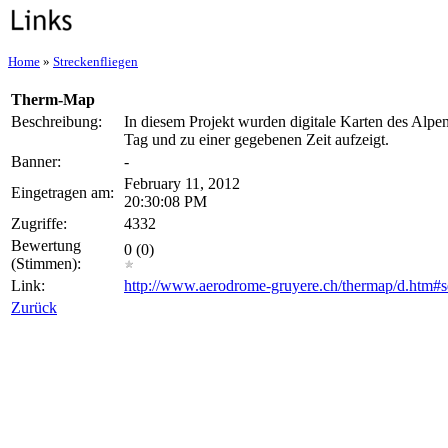
Home
»
Streckenfliegen
Therm-Map
Beschreibung:
In diesem Projekt wurden digitale Karten des Alpe
Tag und zu einer gegebenen Zeit aufzeigt.
Banner:
-
February 11, 2012
Eingetragen am:
20:30:08 PM
Zugriffe:
4332
Bewertung
0 (0)
(Stimmen):
Link:
http://www.aerodrome-gruyere.ch/thermap/d.htm#s
Zurück